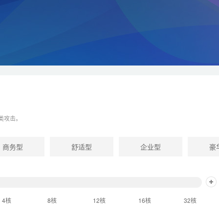
类攻击。
商务型
舒适型
企业型
豪
4核
8核
12核
16核
32核