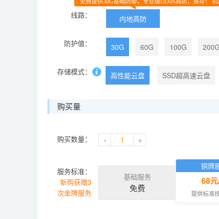
免费提供30G基础防御，专业级DDoS高防，推荐！ 机
线路：
内地高防
防护值：
30G
60G
100G
200
存储模式：
高性能云盘
SSD超高速云盘
购买量
购买数量：
-
+
铜牌
服务标准：
基础服务
68元
新购获赠3
免费
次金牌服务
提供标准