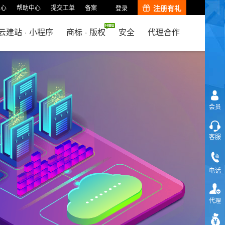
中心
帮助中心
提交工单
备案
注册有礼
登录
云建站
·
小程序
商标
·
版权
安全
代理合作
会员
客服
电话
代理