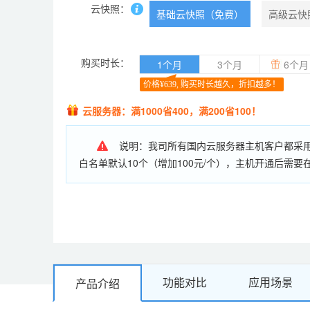
云快照：
基础云快照（免费）
高级云快
购买时长：
1个月
3个月
6个月
价格¥639, 购买时长越久，折扣越多！
云服务器：满1000省400，满200省100！
说明：我司所有国内云服务器主机客户都采用白
白名单默认10个（增加100元/个），主机开通后需
博、色情、私服等违法应用，严禁利用服务器资源进行
知书
。
备案数量：购买时长小于3个月，允许备案主体1个，备
购买6个月及以上允许备案主体10个，网站30个。购
可增加至100个主体，备案网站数量允许跨主体使用
业务过期但未续费的，备案将在30天内注销。
功能对比
应用场景
产品介绍