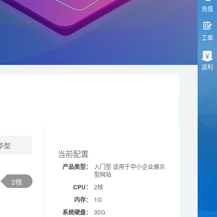
充值
工单
返利
华型
当前配置
产品类型：
入门型 适用于中小企业展示
型网站
2核
CPU：
2核
内存：
1G
系统硬盘：
30G