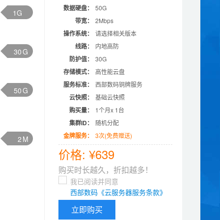
数据硬盘：
50G
1G
带宽：
2Mbps
操作系统：
请选择相关版本
线路：
内地高防
G
防护值：
30G
存储模式：
高性能云盘
服务标准：
西部数码铜牌服务
G
云快照：
基础云快照
购买量：
1个月x 1台
集群ID：
随机分配
金牌服务：
3次(免费赠送)
M
价格: ¥639
购买时长越久，折扣越多！
我已阅读并同意
西部数码《云服务器服务条款》
立即购买