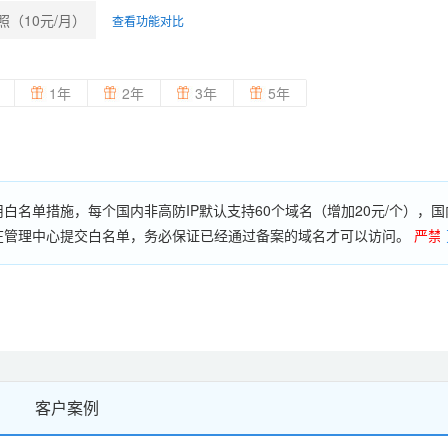
照（10元/月）
查看功能对比
1年
2年
3年
5年
名单措施，每个国内非高防IP默认支持60个域名（增加20元/个），国内
要在管理中心提交白名单，务必保证已经通过备案的域名才可以访问。
严禁
扫描肉机、翻墙破网、黑客攻击、VPN等非法应用。
网站备案和违规信
案网站2个；购买时长3个月以上6个月以下，允许备案主体5个，备案网站
买时长6个月及以上可单独购买备案数量（备案主体30元/个，可备案3个网
）；云服务器购买时长3个月及以下的，不支持个体工商户备案。备案成功
客户案例