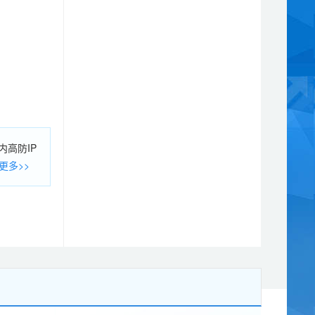
高防IP
一切赌
更多>>
息处置告
15个；
站，最多
后，相应