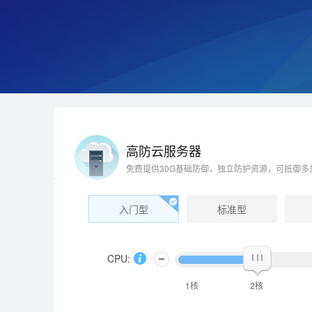
高防云服务器
免费提供30G基础防御，独立防护资源，可抵御多
入门型
标准型
CPU:
1核
2核