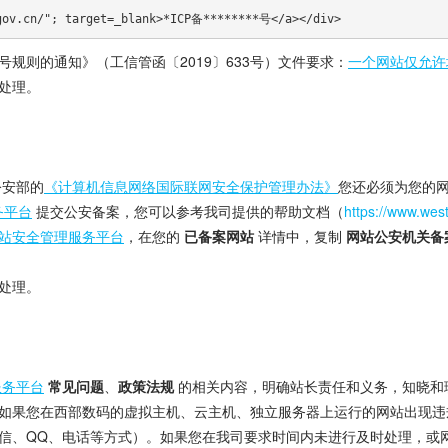
gov.cn/"; target=_blank>*ICP备********号</a></div>
规则的通知》（工信管函〔2019〕633号）文件要求：
一个网站仅允许
处理。
公安部的
《计算机信息网络国际联网安全保护管理办法》
您还必须为您的
务平台
提交公安备案，您可以参考我司提供的帮助文档（
https://www.west
站安全管理服务平台
，在您的
已备案网站
详情中，复制
网站公安机关备
处理。
服务平台
常见问题
、
政策法规
的相关内容，明确站长责任和义务，知晓和
如果您在西部数码的虚拟主机、云主机、独立服务器上运行的网站出现违
信、QQ、电话等方式）。如果您在我司要求时间内未进行及时处理，或