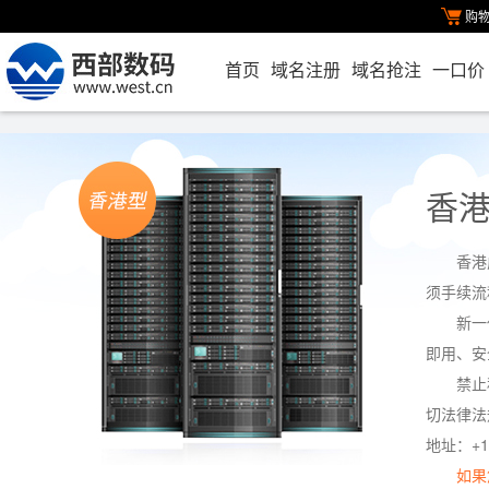
购
首页
域名注册
域名抢注
一口价
香
香港
须手续流
新一
即用、安
禁止
切法律法
地址：+1
如果