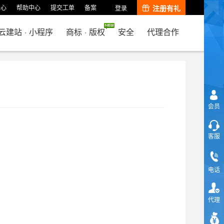
中心
帮助中心
提交工单
备案
注册有礼
登录
云建站
·
小程序
商标
·
版权
安全
代理合作
会员
客服
电话
代理