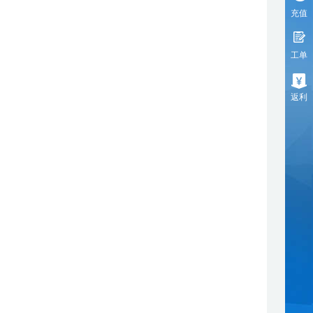
充值
工单
返利