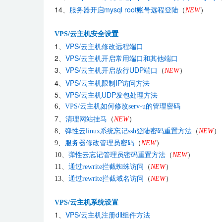
14、
服务器开启mysql root账号远程登陆
（
NEW
）
VPS/云主机安全设置
1、
VPS/云主机修改远程端口
2、
VPS/云主机开启常用端口和其他端口
3、
VPS/云主机开启放行UDP端口
（
NEW
）
4、
VPS/云主机限制IP访问方法
5、
VPS/云主机UDP发包处理方法
6、
VPS/云主机如何修改serv-u的管理密码
7、
清理网站挂马
（
NEW
）
8、
弹性云linux系统忘记ssh登陆密码重置方法
（
NEW
）
9、
服务器修改管理员密码
（
NEW
）
10、
弹性云忘记管理员密码重置方法
（
NEW
）
11、
通过rewrite拦截蜘蛛访问
（
NEW
）
13、
通过rewrite拦截域名访问
（
NEW
）
VPS/云主机系统设置
1、
VPS/云主机注册dll组件方法