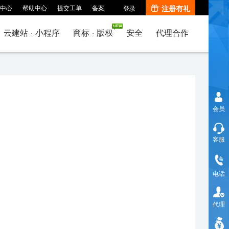
中心
帮助中心
提交工单
备案
注册有礼
登录
云建站
·
小程序
商标
·
版权
安全
代理合作
会员
客服
电话
代理