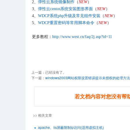
2、
弹性云系统镜像制作
（
NEW
）
3、
弹性云centos系统安装图形界面
（
NEW
）
4、
WDCP系统php升级及常见组件安装
（
NEW
）
5、
WDCP重置密码等常用脚本命令
（
NEW
）
更多教程：
http://www.west.cn/faq/2j.asp?id=11
上一篇：已经没有了。
下一篇：
windows2003网站权限设置错误提示未授权的处理方法
若文档内容对您没有帮
>> 相关文章
apache、iis屏蔽限制ip访问(适用虚拟主机)