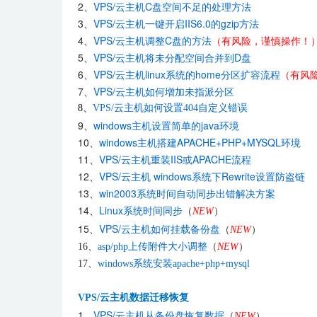
2、
VPS/云主机C盘空间不足的处理方法
3、
VPS/云主机一键开启IIS6.0的gzip方法
4、
VPS/云主机调整C盘的方法
（有风险，谨慎操作！
5、
VPS/云主机将未分配空间合并到D盘
6、
VPS/云主机linux系统的home分区扩容流程
（有风
7、
VPS/云主机如何增加未指派分区
8、
VPS/云主机如何设置404自定义错误
9、
windows主机设置简单的java环境
10、
windows主机搭建APACHE+PHP+MYSQL环境
11、
VPS/云主机重装IIS或APACHE流程
12、
VPS/云主机 windows系统下Rewrite设置防盗链
13、
win2003系统时间自动同步出错解决方案
14、
Linux系统时间同步
（
NEW
）
15、
VPS/云主机如何挂载备份盘
（
NEW
）
16、
asp/php上传附件大小调整
（
NEW
）
17、
windows系统安装apache+php+mysql
VPS/云主机数据迁移恢复
1、
VPS/云主机从备份盘恢复数据
（
NEW
）