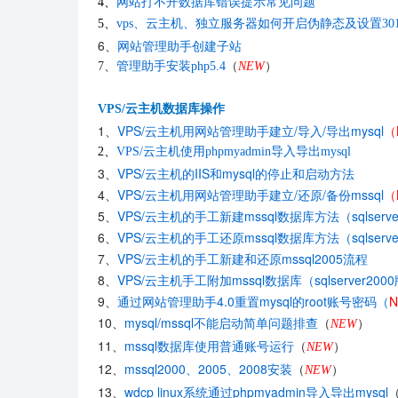
4、
网站打不开数据库错误提示常见问题
5、
vps、云主机、独立服务器如何开启伪静态及设置30
6、
网站管理助手创建子站
7、
管理助手安装php5.4
（
NEW
）
VPS/云主机数据库操作
1、
VPS/云主机用网站管理助手建立/导入/导出mysql
（
2、
VPS/云主机使用phpmyadmin导入导出mysql
3、
VPS/云主机的IIS和mysql的停止和启动方法
4、
VPS/云主机用网站管理助手建立/还原/备份mssql
（
5、
VPS/云主机的手工新建mssql数据库方法（sqlserve
6、
VPS/云主机的手工还原mssql数据库方法（sqlserve
7、
VPS/云主机的手工新建和还原mssql2005流程
8、
VPS/云主机手工附加mssql数据库（sqlserver200
9、
通过网站管理助手4.0重置mysql的root账号密码（
10、
mysql/mssql不能启动简单问题排查
（
NEW
）
11、
mssql数据库使用普通账号运行
（
NEW
）
12、
mssql2000、2005、2008安装
（
NEW
）
13、
wdcp linux系统通过phpmyadmin导入导出mysql