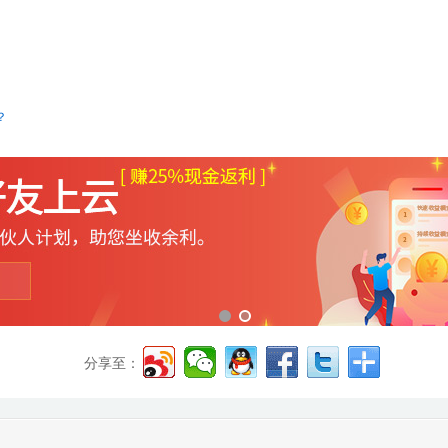
？
分享至：