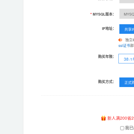
*
MYSQL版本：
IP地址：
共享I
独立
ssl证书
部
购买年限：
38
/1
购买方式：
正式
新人满200省2
我已