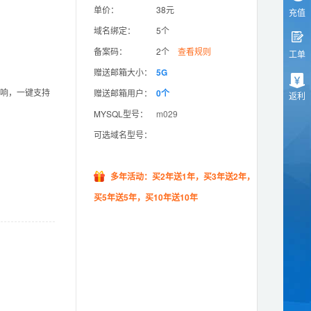
单价：
38元
充值
域名绑定：
5个
备案码：
2个
查看规则
工单
赠送邮箱大小：
5G
影响，一键支持
赠送邮箱用户：
0个
返利
MYSQL型号：
m029
可选域名型号：
多年活动：买2年送1年，买3年送2年，
买5年送5年，买10年送10年