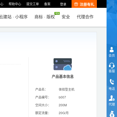
中心
帮助中心
提交工单
备案
注册有礼
登录
云建站
·
小程序
商标
·
版权
安全
代理合作
会员
客服
产品基本信息
电话
产品名：
体验型主机
产品编号：
b007
代理
空间大小：
200M
额定流量：
20G/月