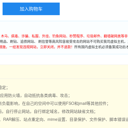
加入购物车
墙、木马、病毒、诈骗、私服、外挂、钓鱼网站、秒赞程序、垃圾邮件、翻墙破网类等非
用品、刷钻、追债网站、 刷信誉等高风险容易受攻击的网站不可购买我司虚拟主机，
措施，一经发现违规网站，立即关闭，并不退款！
所有国内虚拟主机必须备案成功后
稳定；
S 应用防火墙，自动抵抗各类病毒、攻击；
载影响，在自己的空间中可以使用FSO和jmail等其他控件；
密码，自行停止网站，自行绑定域名，修改网站缺省文档；
缩、RAR解压、站点重定向、mime设置、目录保护、文件保护、脚本错误