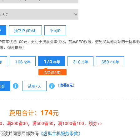
P
独立IP (IPV4)
不同IP
IP首年优惠100元，更利于搜索引擎优化，提高SEO权限，避免受其他网站的干扰和
署，强烈推荐！
174
106
310
650
年
/2年
/3年
/5年
/10年
(3年送2年)
（
收费5元
）
购买
试用7天
174
费用合计：
元
0，满300省30，满500省50，满1000省100，领券>>
阅读并同意西部数码
《虚拟主机服务条款》